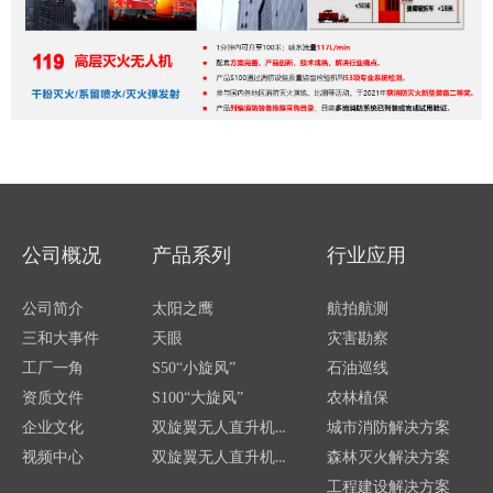
公司概况
产品系列
行业应用
公司简介
太阳之鹰
航拍航测
三和大事件
天眼
灾害勘察
工厂一角
S50“小旋风”
石油巡线
资质文件
S100“大旋风”
农林植保
双旋翼无人直升机—SG500
企业文化
城市消防解决方案
双旋翼无人直升机—S750
视频中心
森林灭火解决方案
工程建设解决方案