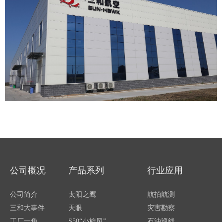
公司概况
产品系列
行业应用
公司简介
太阳之鹰
航拍航测
三和大事件
天眼
灾害勘察
工厂一角
S50“小旋风”
石油巡线